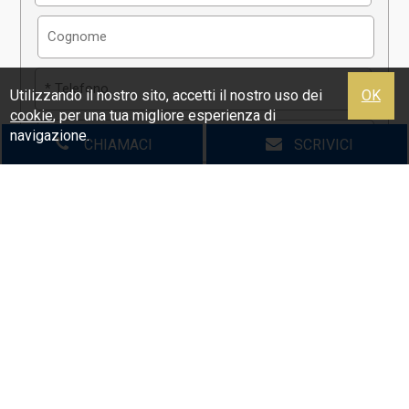
Utilizzando il nostro sito, accetti il nostro uso dei
OK
cookie
, per una tua migliore esperienza di
navigazione.
CHIAMACI
SCRIVICI
*
Autorizzo il trattamento dei miei dati personali ai
sensi dell'attuale normativa privacy e confermo di aver
preso visione dell'informativa.