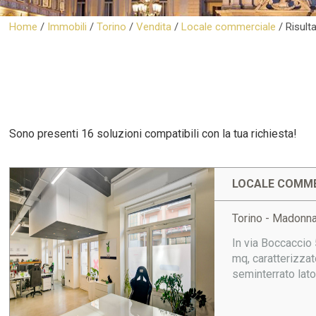
Home
/
Immobili
/
Torino
/
Vendita
/
Locale commerciale
/
Risulta
Sono presenti 16 soluzioni compatibili con la tua richiesta!
LOCALE COMME
Torino - Madonna
In via Boccaccio 
mq, caratterizzat
seminterrato lato