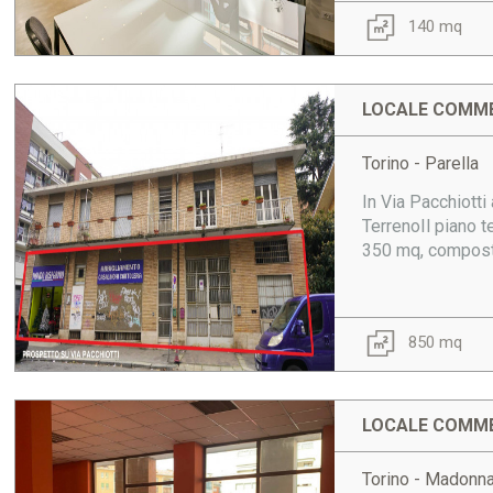
140 mq
LOCALE COMME
Torino - Parella
In Via Pacchiott
TerrenoIl piano 
350 mq, composto 
850 mq
LOCALE COMME
Torino - Madonn