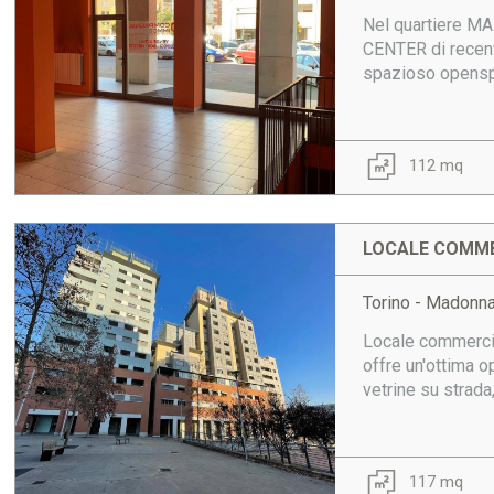
Nel quartiere M
CENTER di recent
spazioso openspac
112 mq
LOCALE COMME
Torino - Madonn
Locale commerci
offre un'ottima o
vetrine su strada,
117 mq