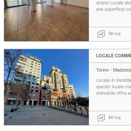
ampio Locale disp
una superficie c
98 mq
LOCALE COMME
Torino - Madonn
Locale in Vendit
questo locale co
immobile offre un
80 mq