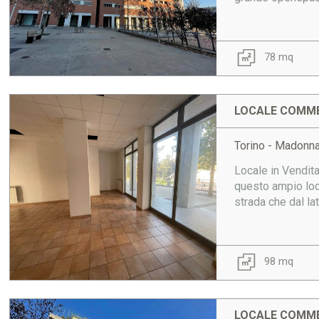
78 mq
LOCALE COMME
Torino - Madonn
Locale in Vendit
questo ampio loc
strada che dal lat
98 mq
LOCALE COMME