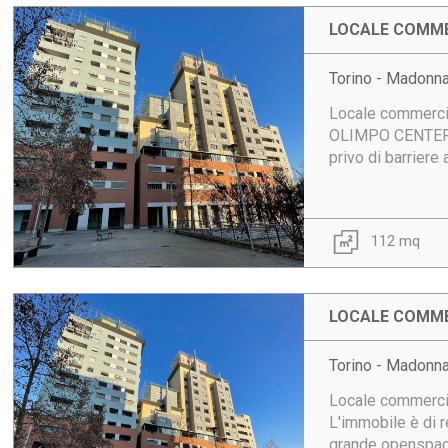
LOCALE COMME
Torino - Madonn
Locale commercia
OLIMPO CENTER. L
privo di barriere
112 mq
LOCALE COMME
Torino - Madonn
Locale commercia
L'immobile è di r
grande openspace,